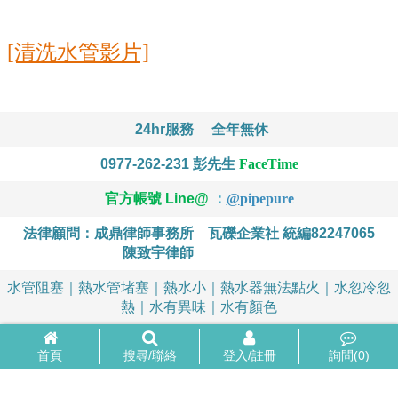
[清洗水管影片]
24hr服務
全年無休
0977-262-231
彭先生
FaceTime
官方帳號 Line@
：
@
pipepure
法律顧問：成鼎律師事務所
瓦礫企業社 統編82247065
陳致宇律師
水管阻塞｜熱水管堵塞｜熱水小｜熱水器無法點火｜水忽冷忽
熱｜水有異味｜水有顏色
首頁
搜尋/聯絡
登入/註冊
詢問(
0
)