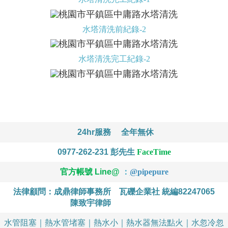
水塔清洗前紀錄-2
水塔清洗完工紀錄-2
24hr服務
全年無休
0977-262-231
彭先生
FaceTime
官方帳號 Line@
：
@
pipepure
法律顧問：成鼎律師事務所
瓦礫企業社 統編82247065
陳致宇律師
水管阻塞｜熱水管堵塞｜熱水小｜熱水器無法點火｜水忽冷忽