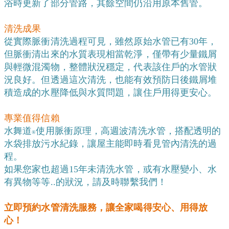
浴時更新了部分管路，其餘空間仍沿用原本舊管。
清洗成果
從實際脈衝清洗過程可見，雖然原始水管已有30年，
但脈衝清出來的水質表現相當乾淨，僅帶有少量鐵屑
與輕微混濁物，整體狀況穩定，代表該住戶的水管狀
況良好。但透過這次清洗，也能有效預防日後鐵屑堆
積造成的水壓降低與水質問題，讓住戶用得更安心。
專業值得信賴
水舞道
使用脈衝原理，高週波清洗水管，搭配透明的
®️
水袋排放污水紀錄，讓屋主能即時看見管內清洗的過
程。
如果您家也超過15年未清洗水管，或有水壓變小、水
有異物等等..的狀況，請及時聯繫我們！
立即預約水管清洗服務，讓全家喝得安心、用得放
心！