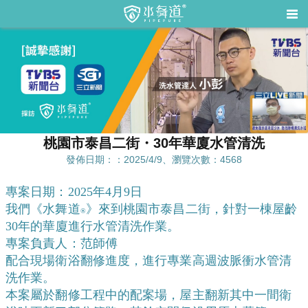
桃園市泰昌二街・30年華廈水管清洗
發佈日期：：2025/4/9、瀏覽次數：4568
專案日期：2025年4月9日
我們《水舞道
》來到桃園市泰昌二街，針對一棟屋齡
®️
30年的華廈進行水管清洗作業。
專案負責人：范師傅
配合現場衛浴翻修進度，進行專業高週波脈衝水管清
洗作業。
本案屬於翻修工程中的配案場，屋主翻新其中一間衛