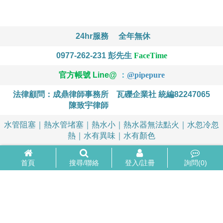
24hr服務
全年無休
0977-262-231
彭先生
FaceTime
官方帳號 Line@
：
@
pipepure
法律顧問：成鼎律師事務所
瓦礫企業社 統編82247065
陳致宇律師
水管阻塞｜熱水管堵塞｜熱水小｜熱水器無法點火｜水忽冷忽
熱｜水有異味｜水有顏色
首頁
搜尋/聯絡
登入/註冊
詢問(
0
)