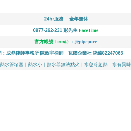
24hr服務
全年無休
0977-262-231
彭先生
FaceTime
官方帳號 Line@
：
@
pipepure
問：成鼎律師事務所 陳致宇律師
瓦礫企業社 統編82247065
熱水管堵塞｜熱水小｜熱水器無法點火｜水忽冷忽熱｜水有異味