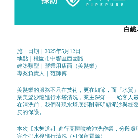
白鐵
施工日期｜2025年5月12日
地點｜桃園市中壢區西園路
建築類型｜營業用店面（美髮業）
專案負責人｜范師傅
美髮業的服務不只在技術，更在細節，而「水質
業美髮沙龍進行水塔清洗，業主深知——給客人
在清洗前，我們發現水塔底部附著明顯泥沙與綠
皮的保護。
本次【水舞道
】進行高壓噴槍沖洗作業，分段處
®
完全排水後進行清洗（可保留電源）