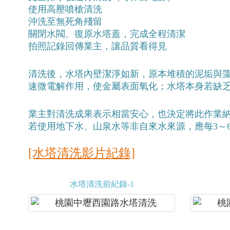
使用高壓噴槍清洗
沖洗至無死角殘留
關閉水閥、復原水塔蓋，完成全程清潔
拍照記錄回傳業主，讓品質看得見
清洗後，水塔內壁潔淨如新，原本堆積的泥垢與
速微電解作用，使金屬表面氧化；水塔本身若缺
業主對清洗成果表示相當安心，也決定將此作業
若使用地下水、山泉水等非自來水來源，應每3～
[水塔清洗影片紀錄]
水塔清洗前紀錄-1