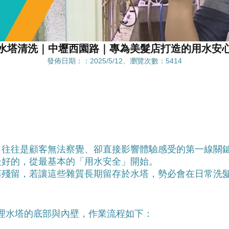
水塔清洗｜中壢西園路｜專為美髮店打造的用水安
發佈日期：：2025/5/12、瀏覽次數：5414
」往往是顧客無法察覺、卻直接影響體驗感受的第一線關
最好的，從最基本的「用水安全」開始。
藻殘留，若讓這些雜質長期留存於水塔，勢必會在日常洗
理水塔的底部與內壁，作業流程如下：