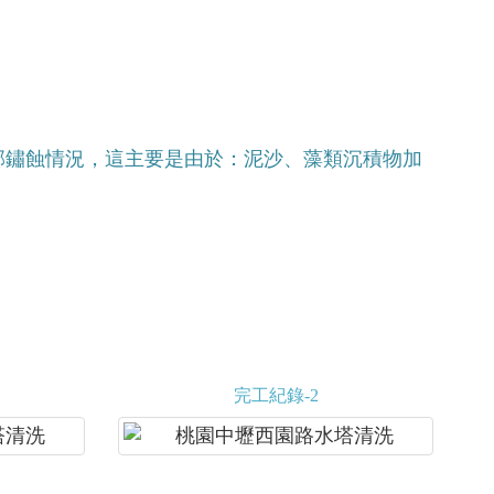
部鏽蝕情況，這主要是由於：泥沙、藻類沉積物加
完工紀錄-2