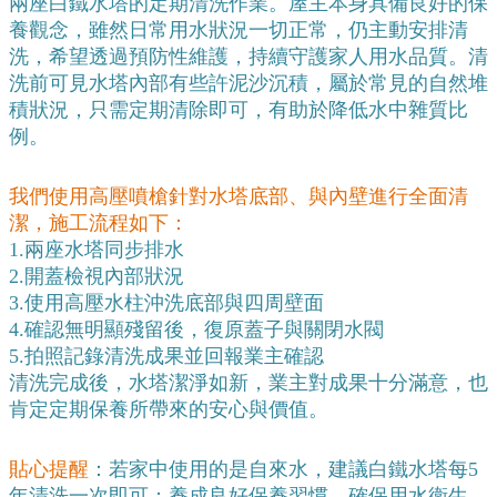
兩座白鐵水塔的定期清洗作業。屋主本身具備良好的保
養觀念，雖然日常用水狀況一切正常，仍主動安排清
洗，希望透過預防性維護，持續守護家人用水品質。
清
洗前可見水塔內部有些許泥沙沉積，屬於常見的自然堆
積狀況，只需定期清除即可，有助於降低水中雜質比
例。
我們使用高壓噴槍針對水塔底部、與內壁進行全面清
潔，施工流程如下：
1.兩座水塔同步排水
2.開蓋檢視內部狀況
3.使用高壓水柱沖洗底部與四周壁面
4.確認無明顯殘留後，復原蓋子與關閉水閥
5.拍照記錄清洗成果並回報業主確認
清洗完成後，水塔潔淨如新，業主對成果十分滿意，也
肯定定期保養所帶來的安心與價值。
貼心提醒
：
若家中使用的是自來水，建議白鐵水塔每5
年清洗一次即可；養成良好保養習慣，確保用水衛生。