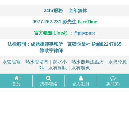
24hr服務
全年無休
0977-262-231
彭先生
FaceTime
官方帳號 Line@
：
@
pipepure
法律顧問：成鼎律師事務所
瓦礫企業社 統編82247065
陳致宇律師
水管阻塞｜熱水管堵塞｜熱水小｜熱水器無法點火｜水忽冷忽
熱｜水有異味｜水有顏色
首頁
搜尋/聯絡
登入/註冊
詢問(
0
)