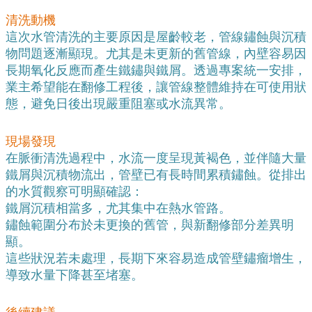
清洗動機
這次水管清洗的主要原因是屋齡較老，管線鏽蝕與沉積
物問題逐漸顯現。尤其是未更新的舊管線，內壁容易因
長期氧化反應而產生鐵鏽與鐵屑。透過專案統一安排，
業主希望能在翻修工程後，讓管線整體維持在可使用狀
態，避免日後出現嚴重阻塞或水流異常。
現場發現
在脈衝清洗過程中，水流一度呈現黃褐色，並伴隨大量
鐵屑與沉積物流出，管壁已有長時間累積鏽蝕。從排出
的水質觀察可明顯確認：
鐵屑沉積相當多，尤其集中在熱水管路。
鏽蝕範圍分布於未更換的舊管，與新翻修部分差異明
顯。
這些狀況若未處理，長期下來容易造成管壁鏽瘤增生，
導致水量下降甚至堵塞。