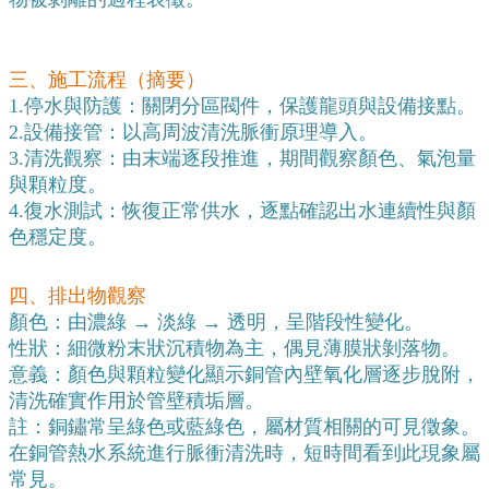
三、施工流程（摘要）
1.停水與防護：關閉分區閥件，保護龍頭與設備接點。
2.設備接管：以高周波清洗脈衝原理導入。
3.清洗觀察：由末端逐段推進，期間觀察顏色、氣泡量
與顆粒度。
4.復水測試：恢復正常供水，逐點確認出水連續性與顏
色穩定度。
四、排出物觀察
顏色：由濃綠 → 淡綠 → 透明，呈階段性變化。
性狀：細微粉末狀沉積物為主，偶見薄膜狀剝落物。
意義：顏色與顆粒變化顯示銅管內壁氧化層逐步脫附，
清洗確實作用於管壁積垢層。
註：銅鏽常呈綠色或藍綠色，屬材質相關的可見徵象。
在銅管熱水系統進行脈衝清洗時，短時間看到此現象屬
常見。