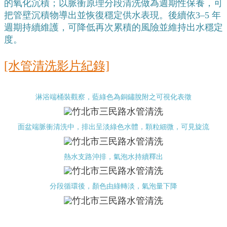
的氧化沉積；以脈衝原理分段清洗做為週期性保養，可
把管壁沉積物導出並恢復穩定供水表現。後續依3–5 年
週期持續維護，可降低再次累積的風險並維持出水穩定
度。
[水管清洗影片紀錄]
淋浴端桶裝觀察，藍綠色為銅鏽脫附之可視化表徵
面盆端脈衝清洗中，排出呈淡綠色水體，顆粒細微，可見旋流
熱水支路沖排，氣泡水持續釋出
分段循環後，顏色由綠轉淡，氣泡量下降