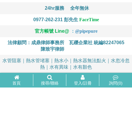
24hr服務
全年無休
0977-262-231
彭先生
FaceTime
官方帳號 Line@
：
@
pipepure
法律顧問：成鼎律師事務所
瓦礫企業社 統編82247065
陳致宇律師
水管阻塞｜熱水管堵塞｜熱水小｜熱水器無法點火｜水忽冷忽
熱｜水有異味｜水有顏色
首頁
搜尋/聯絡
登入/註冊
詢問(
0
)