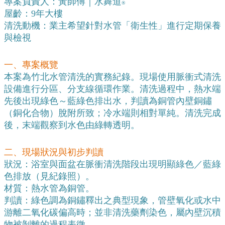
專案負責人：黃師傅｜水舞道
®
屋齡：9年大樓
清洗動機：業主希望針對水管「衛生性」進行定期保養
與檢視
一、專案概覽
本案為竹北水管清洗的實務紀錄。現場使用脈衝式清洗
設備進行分區、分支線循環作業。清洗過程中，熱水端
先後出現綠色～藍綠色排出水，判讀為銅管內壁銅鏽
（銅化合物）脫附所致；冷水端則相對單純。清洗完成
後，末端觀察到水色由綠轉透明。
二、現場狀況與初步判讀
狀況：浴室與面盆在脈衝清洗階段出現明顯綠色／藍綠
色排放（見紀錄照）。
材質：熱水管為銅管。
判讀：綠色調為銅鏽釋出之典型現象，管壁氧化或水中
游離二氧化碳偏高時；並非清洗藥劑染色，屬內壁沉積
物被剝離的過程表徵。