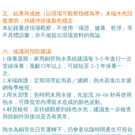
五、結果與成效（以現場可觀察指標為準）
末端水色回
復透明，持續沖排後顏色穩定
本紀錄重述現場觀察，不使用「保證、健康、乾淨」等
不具體語彙，亦不做超出現場資料的推論。
六、維護與預防建議
1.保養週期：家用銅管熱水系統建議每 3–5 年進行一次
管線保養；屋齡15年以上，可縮短至 2–3 年保養一
次。
2.末端維護：定期清理起泡器／濾網；熱水器進出水濾
網每季檢視。
3.用水習慣：長時間未用水後，先放流 30–60 秒再使用
熱水，可降低管內滯留水造成的顏色波動。
4.材質檢視：若持續觀察到綠色水色，建議進一步檢查
局部銅件與接頭是否有異常。
熱水為銅管在日常運轉下，仍會老化隨時間產生可視化