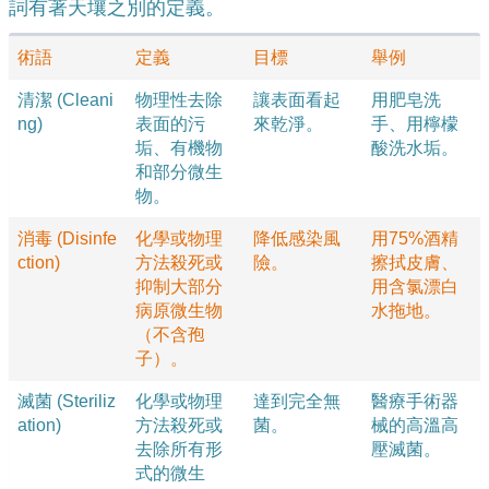
詞有著天壤之別的定義。
術語
定義
目標
舉例
清潔 (Cleani
物理性去除
讓表面看起
用肥皂洗
ng)
表面的污
來乾淨。
手、用檸檬
垢、有機物
酸洗水垢。
和部分微生
物。
消毒 (Disinfe
化學或物理
降低感染風
用75%酒精
ction)
方法殺死或
險。
擦拭皮膚、
抑制大部分
用含氯漂白
病原微生物
水拖地。
（不含孢
子）。
滅菌 (Steriliz
化學或物理
達到完全無
醫療手術器
ation)
方法殺死或
菌。
械的高溫高
去除所有形
壓滅菌。
式的微生