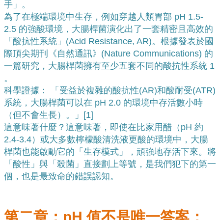
手」。
為了在極端環境中生存，例如穿越人類胃部 pH 1.5-
2.5 的強酸環境，大腸桿菌演化出了一套精密且高效的
「酸抗性系統」(Acid Resistance, AR)。根據發表於國
際頂尖期刊《自然通訊》(Nature Communications) 的
一篇研究，大腸桿菌擁有至少五套不同的酸抗性系統 
1
。
科學證據： 「受益於複雜的酸抗性(AR)和酸耐受(ATR)
系統，大腸桿菌可以在 pH 2.0 的環境中存活數小時
（但不會生長）。」[
1]
這意味著什麼？這意味著，即使在比家用醋（pH 約 
2.4-3.4）或大多數檸檬酸清洗液更酸的環境中，大腸
桿菌也能啟動它的「生存模式」，頑強地存活下來。將
「酸性」與「殺菌」直接劃上等號，是我們犯下的第一
個，也是最致命的錯誤認知。
第二章：pH 值不是唯一答案：