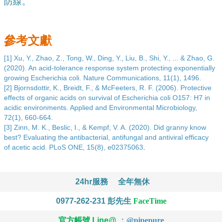
防線。
參考文獻
[1]
Xu, Y., Zhao, Z., Tong, W., Ding, Y., Liu, B., Shi, Y., ... & Zhao, G. 
(2020). An acid-tolerance response system protecting exponentially 
growing Escherichia coli. Nature Communications, 11(1), 1496.
[2]
Bjornsdottir, K., Breidt, F., & McFeeters, R. F. (2006). Protective 
effects of organic acids on survival of Escherichia coli O157: H7 in 
acidic environments. Applied and Environmental Microbiology, 
72(1), 660-664.
[3]
Zinn, M. K., Beslic, I., & Kempf, V. A. (2020). Did granny know 
best? Evaluating the antibacterial, antifungal and antiviral efficacy 
of acetic acid. PLoS ONE, 15(8), e02375063
.
24hr服務
全年無休
0977-262-231
彭先生
FaceTime
官方帳號 Line@
：
@
pipepure