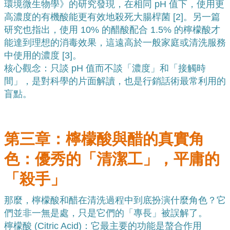
環境微生物學》的研究發現，在相同 pH 值下，使用更
高濃度的有機酸能更有效地殺死大腸桿菌 [
2
]。另一篇
研究也指出，使用 10% 的醋酸配合 1.5% 的檸檬酸才
能達到理想的消毒效果，這遠高於一般家庭或清洗服務
中使用的濃度 [
3]
。
核心觀念：只談 pH 值而不談「濃度」和「接觸時
間」，是對科學的片面解讀，也是行銷話術最常利用的
盲點。
第三章：檸檬酸與醋的真實角
色：優秀的「清潔工」，平庸的
「殺手」
那麼，檸檬酸和醋在清洗過程中到底扮演什麼角色？它
們並非一無是處，只是它們的「專長」被誤解了。
檸檬酸 (Citric Acid)：它最主要的功能是螯合作用 