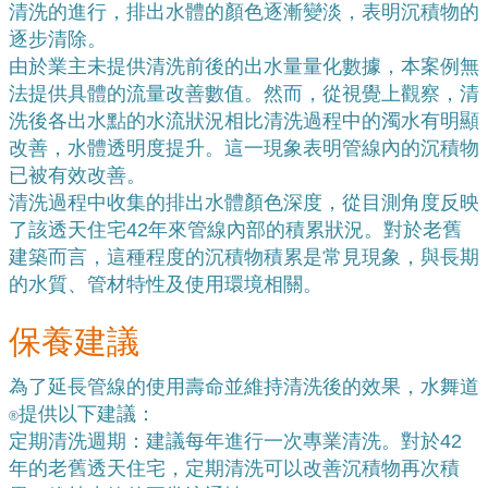
清洗的進行，排出水體的顏色逐漸變淡，表明沉積物的
逐步清除。
由於業主未提供清洗前後的出水量量化數據，本案例無
法提供具體的流量改善數值。然而，從視覺上觀察，清
洗後各出水點的水流狀況相比清洗過程中的濁水有明顯
改善，水體透明度提升。這一現象表明管線內的沉積物
已被有效改善。
清洗過程中收集的排出水體顏色深度，從目測角度反映
了該透天住宅42年來管線內部的積累狀況。對於老舊
建築而言，這種程度的沉積物積累是常見現象，與長期
的水質、管材特性及使用環境相關。
保養建議
為了延長管線的使用壽命並維持清洗後的效果，水舞道
提供以下建議：
®
定期清洗週期：建議每年進行一次專業清洗。對於42
年的老舊透天住宅，定期清洗可以改善沉積物再次積