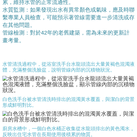
累，維持水管的正常流通性。
水質監測：如果發現出水有異常顏色或氣味，應及時聯
繫專業人員檢查，可能預示著管線需要進一步清洗或存
在其他問題。
管線檢測：對於42年的老舊建築，需為未來的更新計
畫考量。
水管清洗過程中，從浴室洗手台水龍頭流出大量黃褐色混濁液
體，充滿整個洗臉盆，說明管線內部的沉積物狀況。
白色洗手台被水管清洗時排出的混濁黃水覆蓋，與潔白的背景
形成鮮明對比。
廚房水槽中，一個白色水桶正收集從水龍頭排出的黃色濁水，
反映出住宅水管在長期使用後積累的物質。