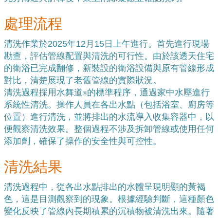
處理流程
清洗作業於2025年12月15日上午進行。首先進行現場
勘查，評估管線配置與清洗的可行性。由於該透天住宅
的衛浴已完成翻修，新裝設的衛浴設備與原有管線形成
對比，清楚展現了老舊管線的實際狀況。
清洗過程採用水舞道
的標準程序，通過家中水壓進行
®
系統性清洗。操作人員在各出水點（包括浴室、廚房等
位置）進行清洗，並將排出的水流導入收集容器中，以
便觀察清洗效果。整個過程不涉及拆卸管線或使用任何
添加劑，確保了操作的安全性與可控性。
清洗結果
清洗過程中，從各出水點排出的水體呈現明顯的黃褐
色，這是目測觀察到的現象。根據經驗判斷，這種顏色
變化反映了管線內長期積累的沉積物被清洗出來。隨著