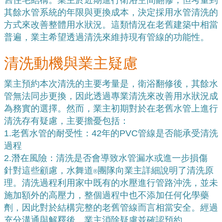
舊住宅結構。業主於近期進行衛浴空間翻修，但考量到
其餘水管系統的年限與更換成本，決定採用水管清洗的
方式來改善整體用水狀況。這類情況在老舊建築中相當
普遍，業主希望透過清洗來維持現有管線的功能性。
清洗動機與業主疑慮
業主預約本次清洗的主要考量是，衛浴翻修後，其餘水
管無法同步更換，因此透過專業清洗來改善用水狀況成
為務實的選擇。然而，業主初期對於在老舊水管上進行
清洗存有疑慮，主要擔憂包括：
1.
老舊水管的耐受性：42年的PVC管線是否能承受清洗
過程
2.
潛在風險：清洗是否會導致水管漏水或進一步損傷
針對這些顧慮，水舞道
團隊向業主詳細說明了清洗原
®
理。清洗過程利用家中既有的水壓進行管路沖洗，並未
施加額外的高壓力，整個過程中也不添加任何化學藥
劑，因此對於結構完整的老舊管線而言相當安全。經過
充分溝通與解釋後，業主消除疑慮並確認預約。