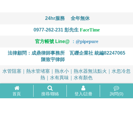
24hr服務
全年無休
0977-262-231
彭先生
FaceTime
官方帳號 Line@
：
@
pipepure
法律顧問：成鼎律師事務所
瓦礫企業社 統編82247065
陳致宇律師
水管阻塞｜熱水管堵塞｜熱水小｜熱水器無法點火｜水忽冷忽
熱｜水有異味｜水有顏色
首頁
搜尋/聯絡
登入/註冊
詢問(
0
)