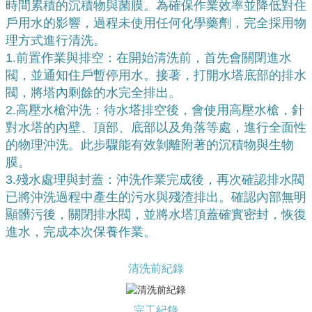
時間累積的沉積物與菌膜。為確保作業效率並降低對住
戶用水的影響，過程未使用任何化學藥劑，完全採用物
理方式進行清洗。
1.
前置作業與排空：在開始清洗前，首先會關閉進水
閥，並通知住戶暫停用水。接著，打開水塔底部的排水
閥，將塔內剩餘的水完全排出。
2.
高壓水槍沖洗：待水塔排空後，會使用高壓水槍，針
對水塔的內壁、頂部、底部以及角落等處，進行全面性
的物理沖洗。此步驟能有效剝離附著的沉積物與生物
膜。
3.
殘水處理與封蓋：沖洗作業完成後，再次確認排水閥
已將沖洗過程中產生的污水與殘渣排出。確認內部無明
顯髒污後，關閉排水閥，並將水塔頂蓋確實密封，恢復
進水，完成本次保養作業
。
清洗前紀錄
完工紀錄