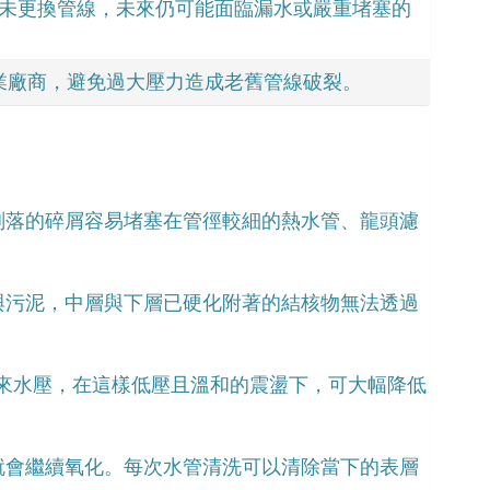
時未更換管線，未來仍可能面臨漏水或嚴重堵塞的
業廠商，避免過大壓力造成老舊管線破裂。
剝落的碎屑容易堵塞在管徑較細的熱水管、龍頭濾
與污泥，中層與下層已硬化附著的結核物無法透過
家庭自來水壓，在這樣低壓且溫和的震盪下，可大幅降低
就會繼續氧化。每次水管清洗可以清除當下的表層