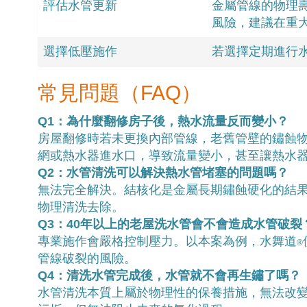
評估水管
更新
金屬管線的物理壽
風險，建議在重
選擇低壓施作
若選擇定期進行
常見問題（FAQ）
Q1：為什麼翻修房子後，熱水流量反而變小？
房屋翻修時若未更換內部管線，老舊管壁的鏽蝕
網或熱水器進水口，導致流量變小，甚至讓熱水
Q2：水管清洗可以解決熱水管堵塞的問題嗎？
無法完全解決。結核化是金屬長期鏽蝕硬化的結
物理清洗去除。
Q3：40年以上的老屋洗水管會不會造成水管破裂
專業施作會嚴格控制壓力。以本案為例，水舞道
®
管線破裂的風險。
Q4：清洗水管完成後，水管就不會再生鏽了嗎？
水管清洗本質上屬於物理性的保養措施，無法改