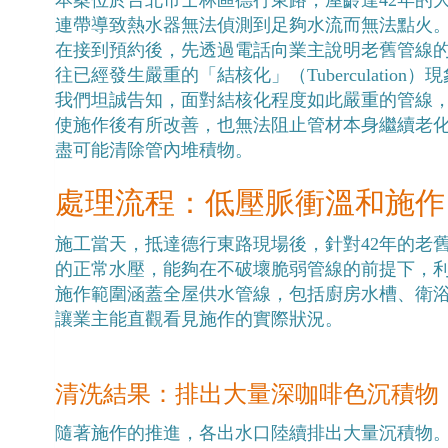
本案位於台北市士林區德行東路，屋齡達42年的
連帶導致熱水器無法偵測到足夠水流而無法點火
在接到預約後，先透過電話向業主說明老舊管線的
往已經發生嚴重的「結核化」（Tuberculat
我們坦誠告知，面對結核化程度如此嚴重的管線
使施作後有所改善，也無法阻止管材本身繼續老
盡可能清除管內堆積物。
處理流程：低壓脈衝溫和施作
施工當天，抵達德行東路現場後，針對42年的老舊管
的正常水壓，能夠在不破壞脆弱管線的前提下，
施作範圍涵蓋全屋供水管線，包括廚房水槽、衛
讓業主能直觀看見施作的實際狀況。
清洗結果：排出大量深咖啡色沉積物
隨著施作的推進，各出水口陸續排出大量沉積物