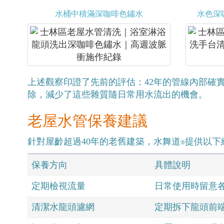
水桶中積滿深咖啡色鏽水
水色深
上述觀察印證了先前的評估：42年的管線內部確
除，減少了這些雜質隨日常用水流出的機會。
老屋水管保養建議
針對屋齡超過40年的老舊建築，水舞道
提供以下
®
保養方向
具體說明
定期檢視流量
日常使用時留意
清潔水龍頭濾網
定期拆下龍頭前