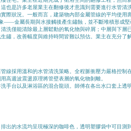
大樓住宅。業主在近期完成了衛浴空間的翻修工程，然而
。這也是許多老屋業主在翻修後才意識到需要進行水管清
實際狀況。一般而言，建築物內部金屬管線的平均使用壽命
ion）現象——金屬長期與水接觸後產生鏽蝕，並不斷堆積形
，清洗僅能清除最上層鬆動的氧化物與碎屑；中層與下層
化生鏽，改善幅度與維持時間皆難以預估。業主在充分了
線採用溫和的水管清洗策略。全程脈衝壓力嚴格控制在 0.
利用高週波震盪原理將管壁表層的氧化物剝離。
浴洗手台以及淋浴區的混合龍頭。師傅在各出水口套上透
。排出的水流均呈現極深的咖啡色，透明塑膠袋中可目測