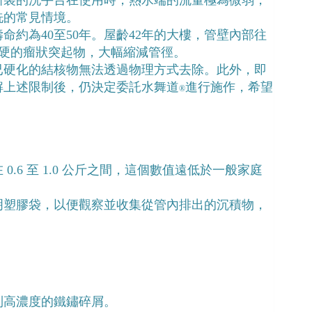
新裝的洗手台在使用時，熱水端的流量極為微弱，
洗的常見情境。
約為40至50年。屋齡42年的大樓，管壁內部往
成堅硬的瘤狀突起物，大幅縮減管徑。
已硬化的結核物無法透過物理方式去除。此外，即
解上述限制後，仍決定委託水舞道
進行施作，希望
®
6 至 1.0 公斤之間，這個數值遠低於一般家庭
明塑膠袋，以便觀察並收集從管內排出的沉積物，
到高濃度的鐵鏽碎屑。