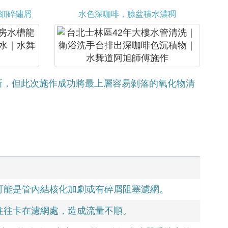
細碎鏽屑
水色深咖啡，臉盆積水濃稠
新，但此次施作成功將最上層容易剝落的氧化物清
可能是管內結核化加劇或有碎屑阻塞濾網。
往往卡在濾網處，造成流量不順。