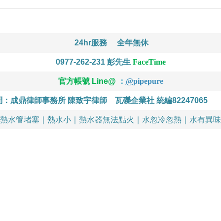
24hr服務
全年無休
0977-262-231
彭先生
FaceTime
官方帳號 Line@
：
@
pipepure
問：成鼎律師事務所 陳致宇律師
瓦礫企業社 統編82247065
熱水管堵塞｜熱水小｜熱水器無法點火｜水忽冷忽熱｜水有異味