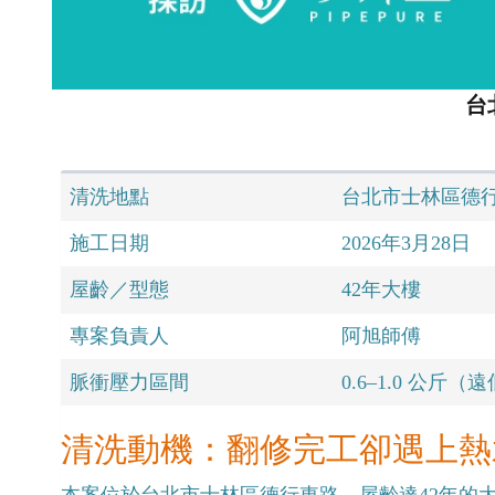
台
清洗地點
台北市士林區德
施工日期
2026年3月28日
屋齡／型態
42年大樓
專案負責人
阿旭師傅
脈衝壓力區間
0.6–1.0 公斤
清洗動機：翻修完工卻遇上熱