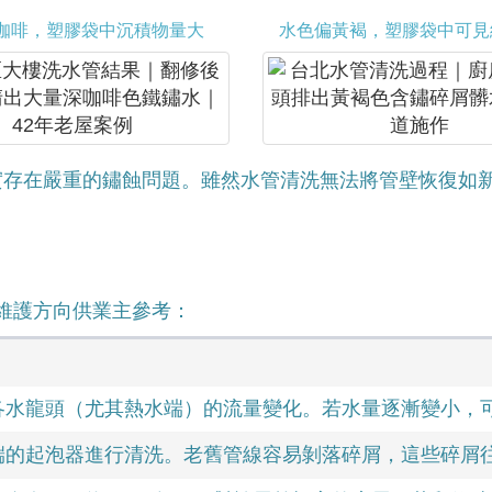
咖啡，塑膠袋中沉積物量大
水色偏黃褐，塑膠袋中可見
實存在嚴重的鏽蝕問題。雖然水管清洗無法將管壁恢復如
維護方向供業主參考：
各水龍頭（尤其熱水端）的流量變化。若水量逐漸變小，
端的起泡器進行清洗。老舊管線容易剝落碎屑，這些碎屑