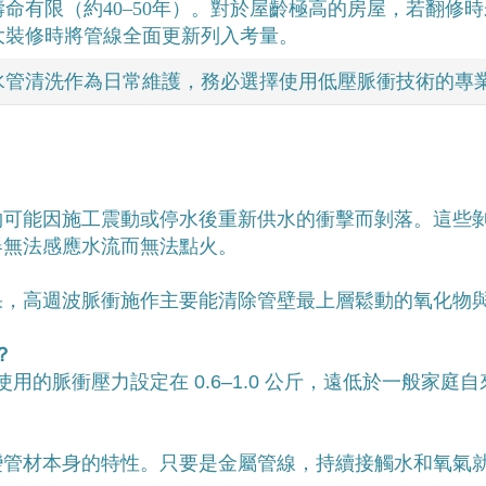
命有限（約40–50年）。對於屋齡極高的房屋，若翻修
大裝修時將管線全面更新列入考量。
水管清洗作為日常維護，務必選擇使用低壓脈衝技術的專
物可能因施工震動或停水後重新供水的衝擊而剝落。這些
器無法感應水流而無法點火。
果，高週波脈衝施作主要能清除管壁最上層鬆動的氧化物
？
使用的脈衝壓力設定在 0.6–1.0 公斤，遠低於一般
變管材本身的特性。只要是金屬管線，持續接觸水和氧氣