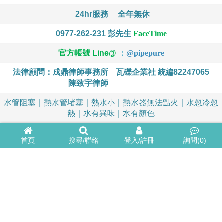
24hr服務
全年無休
0977-262-231
彭先生
FaceTime
官方帳號 Line@
：
@
pipepure
法律顧問：成鼎律師事務所
瓦礫企業社 統編82247065
陳致宇律師
水管阻塞｜熱水管堵塞｜熱水小｜熱水器無法點火｜水忽冷忽
熱｜水有異味｜水有顏色
首頁
搜尋/聯絡
登入/註冊
詢問(
0
)