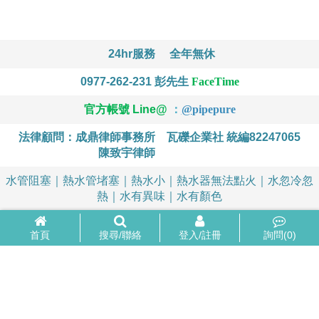
24hr服務
全年無休
0977-262-231
彭先生
FaceTime
官方帳號 Line@
：
@
pipepure
法律顧問：成鼎律師事務所
瓦礫企業社 統編82247065
陳致宇律師
水管阻塞｜熱水管堵塞｜熱水小｜熱水器無法點火｜水忽冷忽
熱｜水有異味｜水有顏色
首頁
搜尋/聯絡
登入/註冊
詢問(
0
)