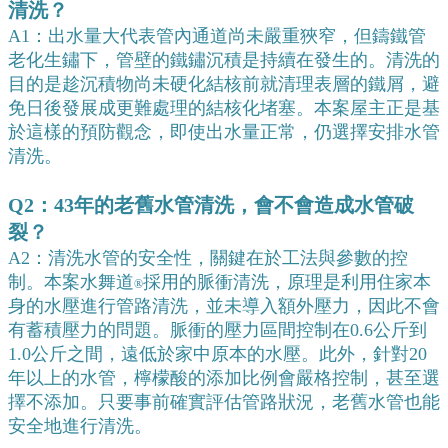
清洗？
A1：出水量大代表管內通道尚未嚴重狹窄，但鑄鐵管
老化生鏽下，管壁的鐵鏽沉積是持續在發生的。清洗的
目的是趁沉積物尚未硬化結核前就清理表層的鐵屑，避
免日後發展成更難處理的結核化堵塞。本案屋主正是基
於這樣的預防觀念，即使出水量正常，仍選擇安排水管
清洗。
Q2：43年的老舊水管清洗，會不會造成水管破
裂？
A2：清洗水管的安全性，關鍵在於工法與參數的控
制。本案水舞道
採用的脈衝清洗，原理是利用住家本
®
身的水壓進行管路清洗，並未導入額外壓力，因此不會
有蓄積壓力的問題。脈衝的壓力區間控制在0.6公斤到
1.0公斤之間，遠低於家中原本的水壓。此外，針對20
年以上的水管，檸檬酸的添加比例會嚴格控制，甚至選
擇不添加。只要事前確實評估管路狀況，老舊水管也能
安全地進行清洗。