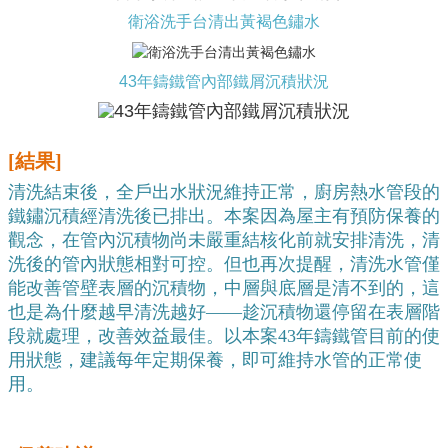
衛浴洗手台清出黃褐色鏽水
43年鑄鐵管內部鐵屑沉積狀況
[結果]
清洗結束後，全戶出水狀況維持正常，廚房熱水管段的
鐵鏽沉積經清洗後已排出。本案因為屋主有預防保養的
觀念，在管內沉積物尚未嚴重結核化前就安排清洗，清
洗後的管內狀態相對可控。但也再次提醒，清洗水管僅
能改善管壁表層的沉積物，中層與底層是清不到的，這
也是為什麼越早清洗越好——趁沉積物還停留在表層階
段就處理，改善效益最佳。以本案43年鑄鐵管目前的使
用狀態，建議每年定期保養，即可維持水管的正常使
用。