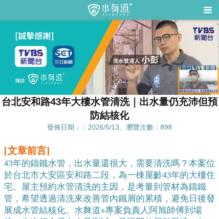
台北安和路43年大樓水管清洗｜出水量仍充沛但預
防結核化
發佈日期：：2026/5/13、瀏覽次數：898
[文章前言]
43年的鑄鐵水管，出水量還很大，需要清洗嗎？本案位
於台北市大安區安和路二段，為一棟屋齡43年的大樓住
宅。屋主預約水管清洗的主因，是考量到管材為鑄鐵
管，希望透過清洗來改善管內鐵屑的累積，避免日後發
展成水管結核化。水舞道
專案負責人阿旭師傅到場
®