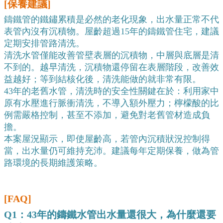
[保養建議]
鑄鐵管的鐵鏽累積是必然的老化現象，出水量正常不代
表管內沒有沉積物。屋齡超過15年的鑄鐵管住宅，建議
定期安排管路清洗。
清洗水管僅能改善管壁表層的沉積物，中層與底層是清
不到的。越早清洗，沉積物還停留在表層階段，改善效
益越好；等到結核化後，清洗能做的就非常有限。
43年的老舊水管，清洗時的安全性關鍵在於：利用家中
原有水壓進行脈衝清洗，不導入額外壓力；檸檬酸的比
例需嚴格控制，甚至不添加，避免對老舊管材造成負
擔。
本案屋況顯示，即使屋齡高，若管內沉積狀況控制得
當，出水量仍可維持充沛。建議每年定期保養，做為管
路環境的長期維護策略。
[FAQ]
Q1：43年的鑄鐵水管出水量還很大，為什麼還要