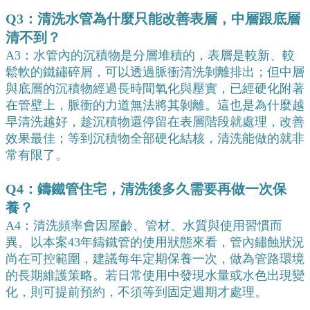
Q3：清洗水管為什麼只能改善表層，中層跟底層
清不到？
A3：水管內的沉積物是分層堆積的，表層是較新、較
鬆軟的鐵鏽碎屑，可以透過脈衝清洗剝離排出；但中層
與底層的沉積物經過長時間氧化與壓實，已經硬化附著
在管壁上，脈衝的力道無法將其剝離。這也是為什麼越
早清洗越好，趁沉積物還停留在表層階段就處理，改善
效果最佳；等到沉積物全部硬化結核，清洗能做的就非
常有限了。
Q4：鑄鐵管住宅，清洗後多久需要再做一次保
養？
A4：清洗頻率會因屋齡、管材、水質與使用習慣而
異。以本案43年鑄鐵管的使用狀態來看，管內鏽蝕狀況
尚在可控範圍，建議每年定期保養一次，做為管路環境
的長期維護策略。若日常使用中發現水量或水色出現變
化，則可提前預約，不須等到固定週期才處理。