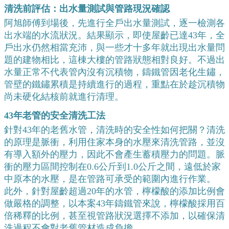
清洗前評估：出水量測試與管路現況確認
阿旭師傅到場後，先進行全戶出水量測試，逐一檢測各
出水端的水流狀況。結果顯示，即使屋齡已達43年，全
戶出水仍然相當充沛，與一些才十多年就出現出水量問
題的建物相比，這棟大樓的管路狀態相對良好。不過出
水量正常不代表管內沒有沉積物，鑄鐵管因老化生鏽，
管壁的鐵鏽累積是持續進行的過程，重點在於趁沉積物
尚未硬化結核前就進行清理。
43年老管的安全清洗工法
針對43年的老舊水管，清洗時的安全性如何把關？清洗
的原理是脈衝，利用住家本身的水壓來清洗管路，並沒
有導入額外的壓力，因此不會產生蓄積壓力的問題。脈
衝的壓力區間控制在0.6公斤到1.0公斤之間，遠低於家
中原本的水壓，是在管路可承受的範圍內進行作業。
此外，針對屋齡超過20年的水管，檸檬酸的添加比例會
做嚴格的調整，以本案43年鑄鐵管來說，檸檬酸採用百
倍稀釋的比例，甚至視管路狀況選擇不添加，以確保清
洗過程不會對老舊管材造成負擔。