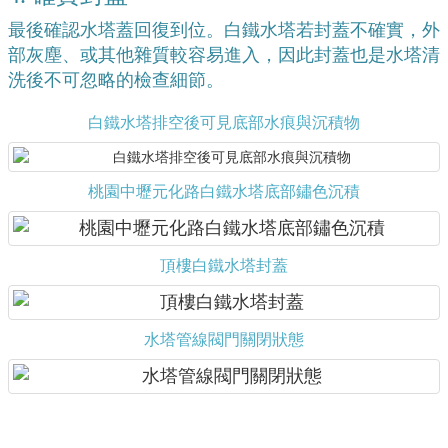
最後確認水塔蓋回復到位。白鐵水塔若封蓋不確實，外
部灰塵、或其他雜質較容易進入，因此封蓋也是水塔清
洗後不可忽略的檢查細節。
白鐵水塔排空後可見底部水痕與沉積物
桃園中壢元化路白鐵水塔底部鏽色沉積
頂樓白鐵水塔封蓋
水塔管線閥門關閉狀態