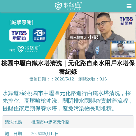
桃園中壢白鐵水塔清洗｜元化路自來水用戶水塔保
養紀錄
發佈日期：：2026/5/12、瀏覽次數：916
水舞道
於桃園市中壢區元化路進行白鐵水塔清洗，採
®
先排空、高壓噴槍沖洗、關閉排水閥與確實封蓋流程，
提醒住家定期保養水塔，避免污染物長期堆積。
清洗地點
桃園市中壢區元化路
施工日期
2026年5月12日