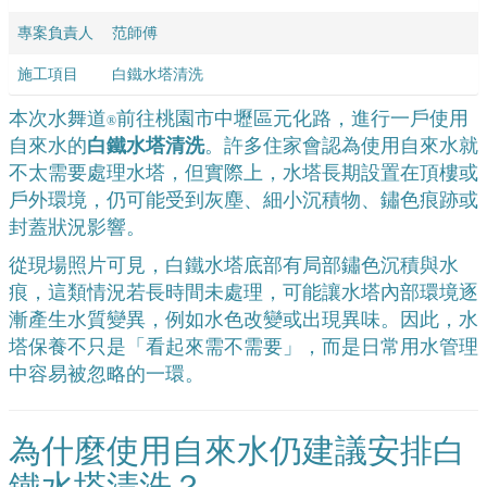
專案負責人
范師傅
施工項目
白鐵水塔清洗
本次水舞道
前往桃園市中壢區元化路，進行一戶使用
®
自來水的
白鐵水塔清洗
。許多住家會認為使用自來水就
不太需要處理水塔，但實際上，水塔長期設置在頂樓或
戶外環境，仍可能受到灰塵、細小沉積物、鏽色痕跡或
封蓋狀況影響。
從現場照片可見，白鐵水塔底部有局部鏽色沉積與水
痕，這類情況若長時間未處理，可能讓水塔內部環境逐
漸產生水質變異，例如水色改變或出現異味。因此，水
塔保養不只是「看起來需不需要」，而是日常用水管理
中容易被忽略的一環。
為什麼使用自來水仍建議安排白
鐵水塔清洗？