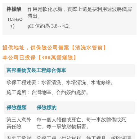
檸檬酸
作用是
軟化水垢
，實際上還是要利用週波將鐵屑
帶出。
（C
H
O
6
8
）
pH 值約為 3.8～4.2。
7
提供地址，供保險公司備案
【清洗水管前】
本公司已投保【300萬營繕險】
富邦產物安裝工程綜合保單
承保工程述要：水管清洗、水塔清洗、水電修繕。
施工處所：台灣地區、合約簽約處所。
保險種類
保險標的
第三人意外
每一個人體傷或死亡、每一事故體傷或死
責任險
亡、每一事故財物損害。
安裝工承財
承保工程（供給材料、施工機具、拆除清理