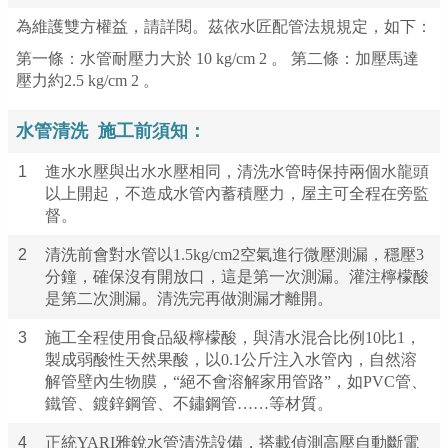
為維護雙方權益，請詳閱。茲依水匠配管法規規定，如下：
第一條：水管耐壓力大於 10 kg/cm 2 。 第二條：加壓馬達
壓力約2.5 kg/cm 2 。
水管清洗
施工前須知：
1
進水水壓與出水水壓相同，清洗水管時保持兩個水龍頭
以上開起，不造成水管內蓄積壓力，屋主可全程在旁監
督。
2
清洗前會對水管以1.5kg/cm2空氣進行微壓測漏，穩壓3
分鐘，確保沒有開放口，這是第一次測漏。灌注檸檬酸
是第二次測漏。清洗完再做測漏才離開。
3
施工全程使用食品級檸檬酸，與清水混合比例10比1，
製成弱酸性天然果酸，以0.1公斤注入水管內，自然溶
解管壁內生物膜，“絕不會溶解家用管路”，如PVC管、
鐵管、鍍鋅鋼管、不鏽鋼管……等材質。
4
正統YARI雅銳水管清洗設備，搭載偵測高壓自動斷電