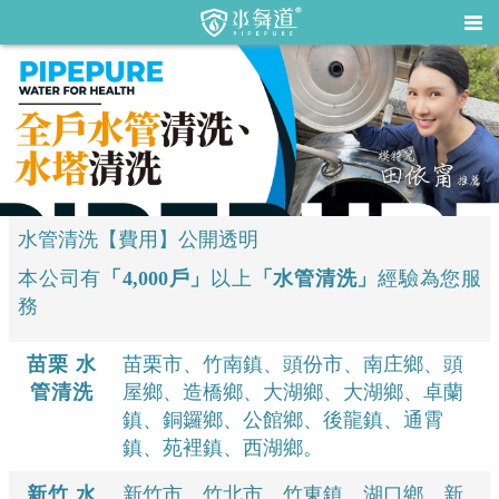
水管清洗【費用】公開透明
本公司有
「4,000戶」
以上
「水管清洗」
經驗為您服
務
苗栗 水
苗栗市、竹南鎮、頭份市、南庄鄉、頭
管清洗
屋鄉、造橋鄉、大湖鄉、大湖鄉、卓蘭
鎮、銅鑼鄉、公館鄉、後龍鎮、通霄
鎮、苑裡鎮、西湖鄉。
新竹 水
新竹市、竹北市、竹東鎮、湖口鄉、新