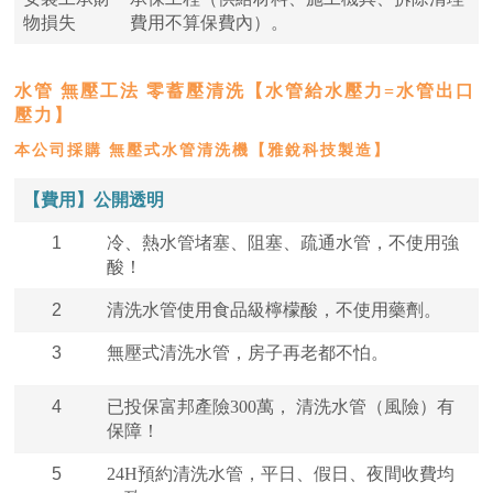
物損失
費用不算保費內）。
水管 無壓工法
零蓄壓清洗【水管給水壓力=水管出口
壓力】
本公司採購 無壓式水管清洗機
【雅銳科技製造】
【費用】公開透明
1
冷、熱水管堵塞、阻塞、疏通水管，不使
用強
酸！
2
清洗水管使用食品級檸檬酸，不使用藥劑。
3
無壓式清洗水管，房子再老都不怕。
4
已投保富邦產險300萬， 清洗水管（風險）有
保障！
5
24H預約清洗水管，平日、假日、夜間收費均