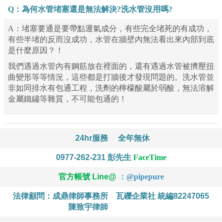
Q：為何水管堵塞還是無法解決?洗水管沒用嗎?
A：堵塞要通是要帶點運氣成分，有些完全堵死的有成功，
有些半堵的反而沒成功，水管在牆壁內無法看出來內部到底
是什麼原因？！
我們遇過水管內有鋼筋放在裡面的，還有遇過水管被擠壓扭
曲變形等等情況，這些都是打牆後才發現問題的。洗水管並
非如同排水有包通工程，洗劑的檸檬酸屬於弱酸，無法溶解
金屬鐵鏽等雜質，不可能包通的！
24hr服務
全年無休
0977-262-231
彭先生
FaceTime
官方帳號 Line@
：
@
pipepure
法律顧問：成鼎律師事務所
瓦礫企業社 統編82247065
陳致宇律師