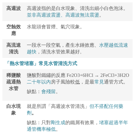
高週波
高週波指的是白水現象、清洗出細小白色泡沫。
並非高週波震盪、高週波無法震盪
。
空蝕效
水龍頭會冒煙、氣穴現象。
應
高流速
一段水一段空氣，產生水錘效應、
水壓越低流速
清洗
越快
，清洗水管效果越好
。
「
熱
水管堵塞」常見水管清洗方式
稀鹽酸
鹽酸
對鐵鏽的反應
Fe2O3+6HCl → 2FeCl3+3H2O
疏通熱
二十年以內
房子風險較
低
，是最
常見
通管方式。
水管
缺點：
會殘留
。
白水現
就是所謂「高週波水管清洗」
但不搭配任何藥
象
劑
。
缺點：只對
剛生成
的鐵屑有效果，
堵塞超過半年
通管機率極低
。