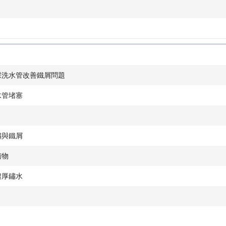
採洗水管改善鐵屑問題
水管堵塞
鏽與鐵屑
積物
濃厚鏽水