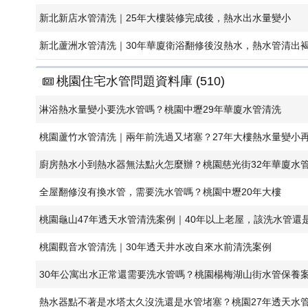
新北新店水管清洗｜25年大樓裝修完成後，熱水出水量變小
新北蘆洲水管清洗｜30年華廈衛浴翻修後沒熱水，熱水管清出
桃園住宅水管問題資料庫 (510)
淋浴熱水量變小要洗水管嗎？桃園中壢29年華廈水管清洗
桃園蘆竹水管清洗｜兩年前洗過又堵塞？27年大樓熱水量變小
廚房熱水小到熱水器無法點火怎麼辦？桃園慈光街32年華廈水
全屋翻修沒有換水管，需要洗水管嗎？桃園中壢20年大樓
​桃園龜山47年透天水管清洗案例｜40年以上老屋，該洗水管還
桃園觀音水管清洗｜30年透天井水改自來水前清洗案例
30年公寓出水正常還需要洗水管嗎？桃園楊梅湖山街水管保養
熱水器點不著是水塔太久沒洗還是水管堵塞？桃園27年透天水