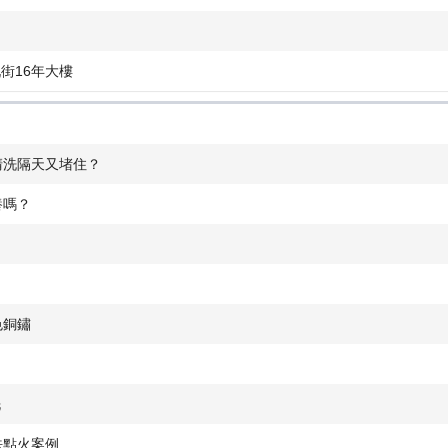
街16年大樓
清洗隔天又堵住？
養嗎？
色銅鏽
洗
法點火案例