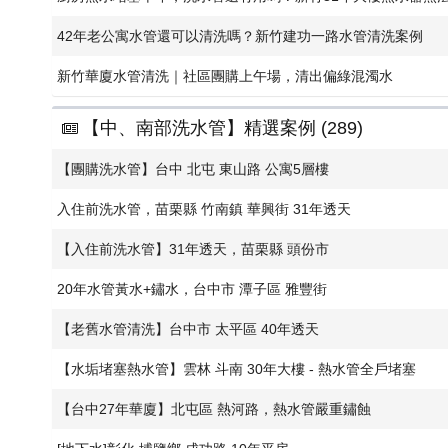
42年老公寓水管還可以清洗嗎？新竹建功一路水管清洗案例
新竹華廈水管清洗｜社區團購上午場，清出偏綠混濁水
【中、南部洗水管】精選案例 (289)
【團購洗水管】台中 北屯 東山路 公寓5層樓
入住前洗水管，苗栗縣 竹南鎮 華興街 31年透天
【入住前洗水管】31年透天，苗栗縣 頭份市
20年水管黃水+鏽水，台中市 潭子區 雅豐街
【老舊水管清洗】台中市 太平區 40年透天
【水垢堵塞熱水管】雲林 斗南 30年大樓 - 熱水管全戶堵塞
【台中27年華廈】北屯區 熱河路，熱水管嚴重鏽蝕