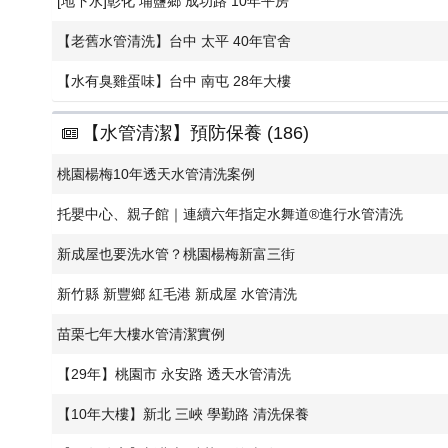
[地下水]彰化 埔鹽鄉 成功路 10年平房
【老舊水管清洗】台中 太平 40年官舍
【水有臭雞蛋味】台中 南屯 28年大樓
【水管清潔】預防保養 (186)
桃園楊梅10年透天水管清洗案例
托嬰中心、親子館｜連續六年指定水舞道®️進行水管清洗
新成屋也要洗水管？桃園楊梅新富三街
新竹縣 新豐鄉 紅毛港 新成屋 水管清洗
苗栗七年大樓水管清潔實例
【29年】桃園市 永安路 透天水管清洗
【10年大樓】新北 三峽 學勤路 清洗保養