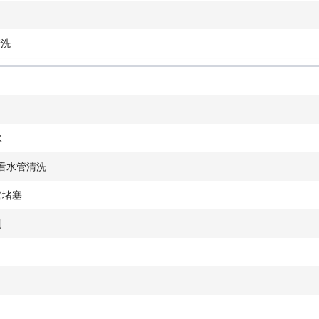
清洗
水
水看水管清洗
管堵塞
例