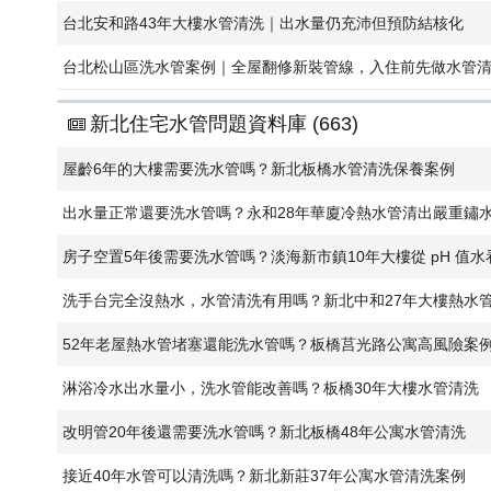
台北安和路43年大樓水管清洗｜出水量仍充沛但預防結核化
台北松山區洗水管案例｜全屋翻修新裝管線，入住前先做水管
新北住宅水管問題資料庫 (663)
屋齡6年的大樓需要洗水管嗎？新北板橋水管清洗保養案例
​出水量正常還要洗水管嗎？永和28年華廈冷熱水管清出嚴重鏽
房子空置5年後需要洗水管嗎？淡海新市鎮10年大樓從 pH 值
洗手台完全沒熱水，水管清洗有用嗎？新北中和27年大樓熱水
52年老屋熱水管堵塞還能洗水管嗎？板橋莒光路公寓高風險案
淋浴冷水出水量小，洗水管能改善嗎？板橋30年大樓水管清洗
改明管20年後還需要洗水管嗎？新北板橋48年公寓水管清洗
接近40年水管可以清洗嗎？新北新莊37年公寓水管清洗案例