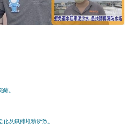
鐵鏽。
老化及鐵鏽堆積所致。