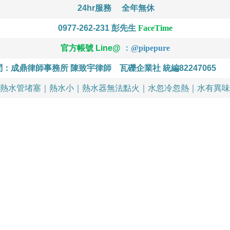
24hr服務
全年無休
0977-262-231
彭先生
FaceTime
官方帳號 Line@
：
@
pipepure
問：成鼎律師事務所 陳致宇律師
瓦礫企業社 統編82247065
熱水管堵塞｜熱水小｜熱水器無法點火｜水忽冷忽熱｜水有異味